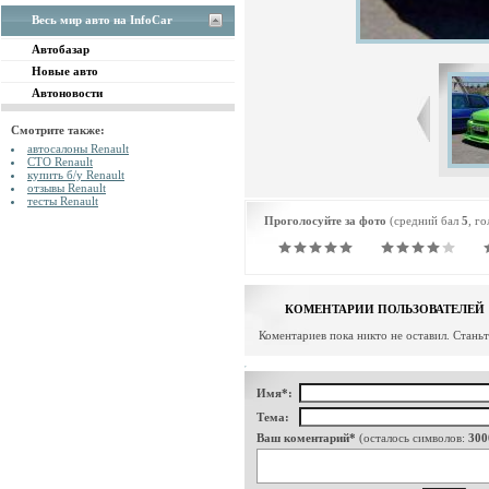
Весь мир авто на InfoCar
Автобазар
Новые авто
Автоновости
Смотрите также:
автосалоны Renault
СТО Renault
купить б/у Renault
отзывы Renault
тесты Renault
Проголосуйте за фото
(средний бал
5
, г
КОМЕНТАРИИ ПОЛЬЗОВАТЕЛЕЙ
Коментариев пока никто не оставил. Стань
Имя*:
Тема:
Ваш коментарий*
(осталось символов:
300