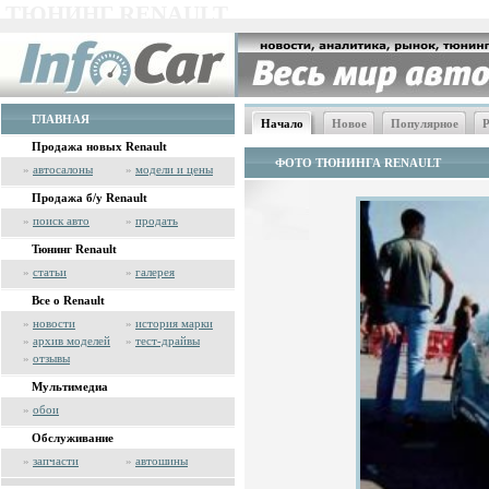
ТЮНИНГ RENAULT
ГЛАВНАЯ
Начало
Новое
Популярное
Р
Продажа новых Renault
ФОТО ТЮНИНГА RENAULT
»
автосалоны
»
модели и цены
Продажа б/у Renault
»
поиск авто
»
продать
Тюнинг Renault
»
статьи
»
галерея
Все о Renault
»
новости
»
история марки
»
архив моделей
»
тест-драйвы
»
отзывы
Мультимедиа
»
обои
Обслуживание
»
запчасти
»
автошины