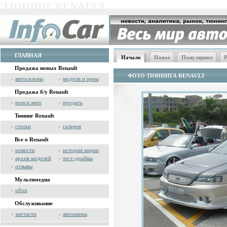
ТЮНИНГ RENAULT
ГЛАВНАЯ
Начало
Новое
Популярное
Р
Продажа новых Renault
ФОТО ТЮНИНГА RENAULT
»
автосалоны
»
модели и цены
Продажа б/у Renault
»
поиск авто
»
продать
Тюнинг Renault
»
статьи
»
галерея
Все о Renault
»
новости
»
история марки
»
архив моделей
»
тест-драйвы
»
отзывы
Мультимедиа
»
обои
Обслуживание
»
запчасти
»
автошины