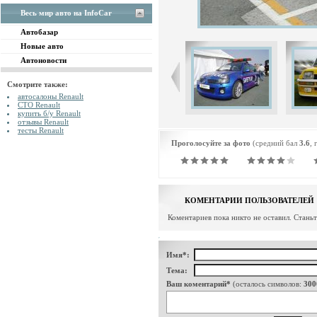
Весь мир авто на InfoCar
Автобазар
Новые авто
Автоновости
Смотрите также:
автосалоны Renault
СТО Renault
купить б/у Renault
отзывы Renault
тесты Renault
Проголосуйте за фото
(средний бал
3.6
, 
КОМЕНТАРИИ ПОЛЬЗОВАТЕЛЕЙ
Коментариев пока никто не оставил. Стань
Имя*:
Тема:
Ваш коментарий*
(осталось символов:
300