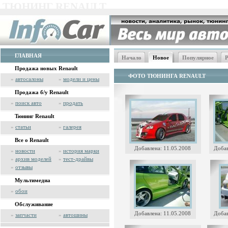
ТЮНИНГ RENAULT
ГЛАВНАЯ
Начало
Новое
Популярное
Р
Продажа новых Renault
ФОТО ТЮНИНГА RENAULT
»
автосалоны
»
модели и цены
Продажа б/у Renault
»
поиск авто
»
продать
Тюнинг Renault
»
статьи
»
галерея
Все о Renault
Добавлена: 11.05.2008
Добав
»
новости
»
история марки
»
архив моделей
»
тест-драйвы
»
отзывы
Мультимедиа
»
обои
Обслуживание
Добавлена: 11.05.2008
Добав
»
запчасти
»
автошины