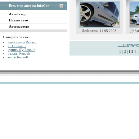
Весь мир авто на InfoCar
Автобазар
Новые авто
Автоновости
Добавлена: 11.05.2008
Добав
Смотрите также:
автосалоны Renault
← предыд
СТО Renault
купить б/у Renault
1
|
2
|
[ 3 ]
|
отзывы Renault
тесты Renault