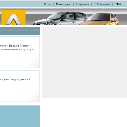
Вход
|
Регистрация
|
Стартовой
|
В Избранное
|
PDA
ргон Renault Master.
иля изменилось в лучшую
сть даже индукционный