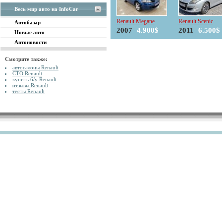
Весь мир авто на InfoCar
Renault Megane
Renault Scenic
Автобазар
2007
4.900$
2011
6.500$
Новые авто
Автоновости
Смотрите также:
автосалоны Renault
СТО Renault
купить б/у Renault
отзывы Renault
тесты Renault