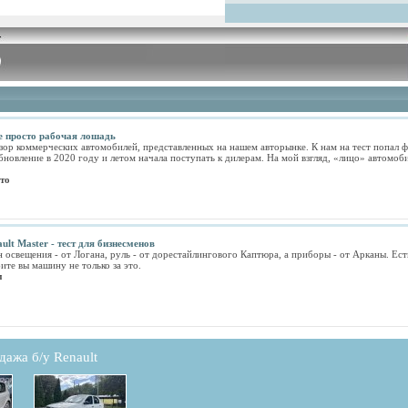
Не просто рабочая лошадь
р коммерческих автомобилей, представленных на нашем авторынке. К нам на тест попал фу
новление в 2020 году и летом начала поступать к дилерам. На мой взгляд, «лицо» автомоб
то
lt Master - тест для бизнесменов
освещения - от Логана, руль - от дорестайлингового Каптюра, а приборы - от Арканы. Е
ите вы машину не только за это.
м
дажа б/у Renault