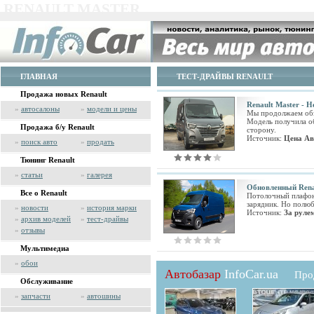
RENAULT MASTER
ГЛАВНАЯ
ТЕСТ-ДРАЙВЫ RENAULT
Продажа новых Renault
Renault Master - 
»
автосалоны
»
модели и цены
Мы продолжаем обзо
Модель получила об
Продажа б/у Renault
сторону.
Источник:
Цена Ав
»
поиск авто
»
продать
Тюнинг Renault
»
статьи
»
галерея
Обновленный Renau
Все о Renault
Потолочный плафон 
зарядник. Но полюб
»
новости
»
история марки
Источник:
За руле
»
архив моделей
»
тест-драйвы
»
отзывы
Мультимедиа
»
обои
Автобазар
InfoCar.ua
Про
Обслуживание
»
запчасти
»
автошины