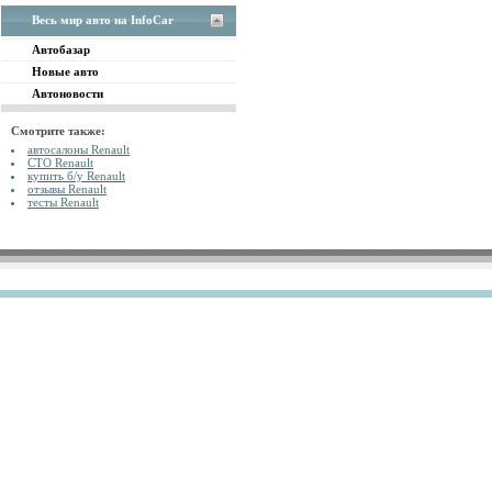
Весь мир авто на InfoCar
Автобазар
Новые авто
Автоновости
Смотрите также:
автосалоны Renault
СТО Renault
купить б/у Renault
отзывы Renault
тесты Renault