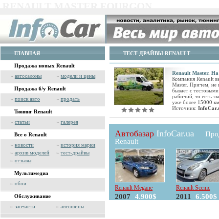
RENAULT MASTER FOURGON
ГЛАВНАЯ
ТЕСТ-ДРАЙВЫ RENAULT
Продажа новых Renault
Renault Master. На
»
автосалоны
»
модели и цены
Компания Renault в
Master. Причем, не
Продажа б/у Renault
бывает с тестовыми
рабочий, то есть э
»
поиск авто
»
продать
уже более 15000 км
Источник:
InfoCar.
Тюнинг Renault
»
статьи
»
галерея
Автобазар
InfoCar.ua
Про
Все о Renault
Renault
»
новости
»
история марки
»
архив моделей
»
тест-драйвы
»
отзывы
Мультимедиа
»
обои
Renault Megane
Renault Scenic
2007
4.900$
2011
6.500$
Обслуживание
»
запчасти
»
автошины