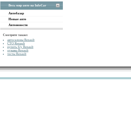
Весь мир авто на InfoCar
Автобазар
Новые авто
Автоновости
Смотрите также:
автосалоны Renault
СТО Renault
купить б/у Renault
отзывы Renault
тесты Renault