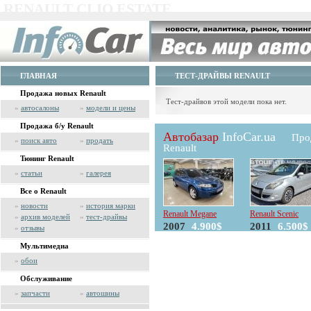
RENAULT CLIO ESTATE
ГЛАВНАЯ
ТЕСТ-ДРАЙВЫ RENAULT
Продажа новых Renault
Тест-драйвов этой модели пока нет.
»
автосалоны
»
модели и цены
Продажа б/у Renault
Автобазар
InfoCar.ua
Про
»
поиск авто
»
продать
Renault
Тюнинг Renault
»
статьи
»
галерея
Все о Renault
»
новости
»
история марки
Renault Megane
Renault Scenic
»
архив моделей
»
тест-драйвы
2007
4.900$
2011
6.500$
»
отзывы
Мультимедиа
»
обои
Обслуживание
»
запчасти
»
автошины